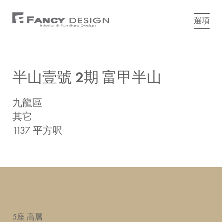
選項
半山壹號 2期 富甲半山
九龍區
其它
1137 平方呎
5座 高層