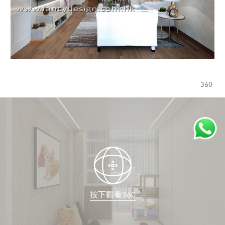
360
按下觀看360